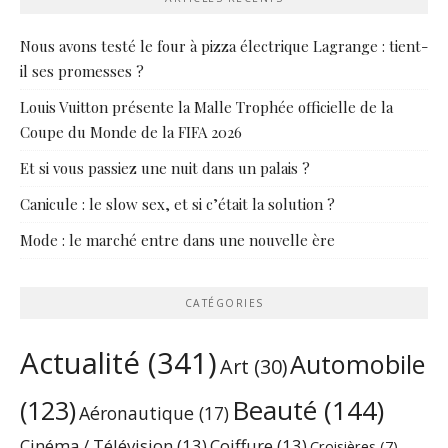
Nous avons testé le four à pizza électrique Lagrange : tient-
il ses promesses ?
Louis Vuitton présente la Malle Trophée officielle de la
Coupe du Monde de la FIFA 2026
Et si vous passiez une nuit dans un palais ?
Canicule : le slow sex, et si c’était la solution ?
Mode : le marché entre dans une nouvelle ère
CATÉGORIES
Actualité
(341)
Automobile
Art
(30)
Beauté
(144)
(123)
Aéronautique
(17)
Cinéma / Télévision
(13)
Coiffure
(13)
Croisières
(7)