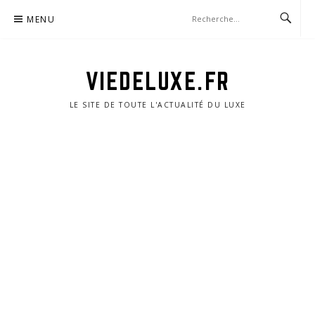
Aller
MENU
au
contenu
VIEDELUXE.FR
LE SITE DE TOUTE L'ACTUALITÉ DU LUXE