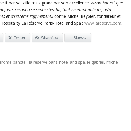
etit par sa taille mais grand par son excellence. «
Mon but est que
jours reconnu se sente chez lui, tout en étant ailleurs, qu’il
ants et d’extrême raffinement
» confie Michel Reybier, fondateur et
 Hospitality La Réserve Paris-Hotel and Spa :
www.lareserve.com
.
Twitter
WhatsApp
Bluesky
erome banctel
,
la réserve paris-hotel and spa
,
le gabriel
,
michel