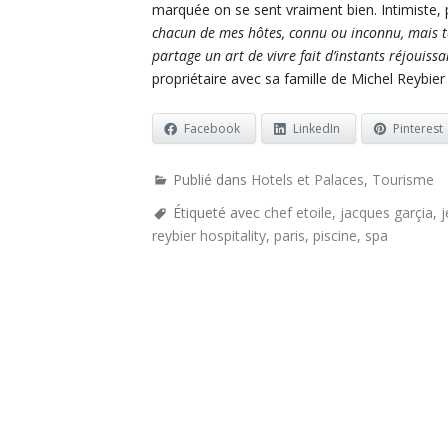
marquée on se sent vraiment bien. Intimiste, p
chacun de mes hôtes, connu ou inconnu, mais tou
partage un art de vivre fait d’instants réjouiss
propriétaire avec sa famille de Michel Reybier
Facebook
LinkedIn
Pinterest
Publié dans
Hotels et Palaces
,
Tourisme
Étiqueté avec
chef etoile
,
jacques garçia
,
j
reybier hospitality
,
paris
,
piscine
,
spa