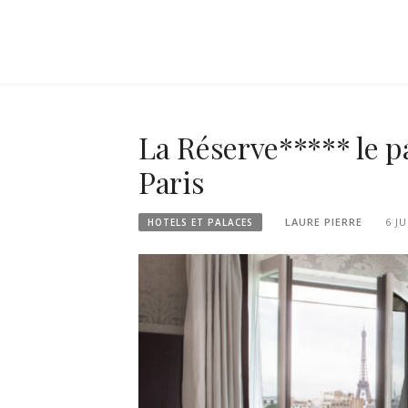
La Réserve***** le pa
Paris
LAURE PIERRE
6 J
HOTELS ET PALACES