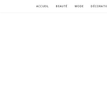
Aller
ACCUEIL
BEAUTÉ
MODE
DÉCORATI
au
contenu