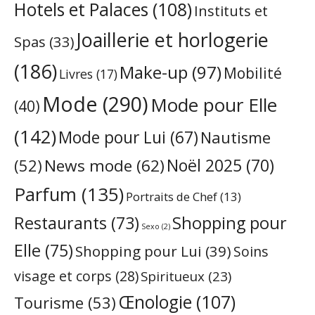
Hotels et Palaces
(108)
Instituts et
Joaillerie et horlogerie
Spas
(33)
(186)
Make-up
(97)
Mobilité
Livres
(17)
Mode
(290)
Mode pour Elle
(40)
(142)
Mode pour Lui
(67)
Nautisme
Noël 2025
(70)
News mode
(62)
(52)
Parfum
(135)
Portraits de Chef
(13)
Restaurants
(73)
Shopping pour
Sexo
(2)
Elle
(75)
Shopping pour Lui
(39)
Soins
visage et corps
(28)
Spiritueux
(23)
Œnologie
(107)
Tourisme
(53)