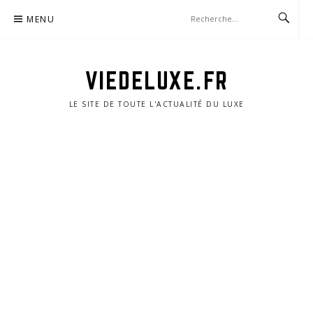
Aller
MENU
au
contenu
VIEDELUXE.FR
LE SITE DE TOUTE L'ACTUALITÉ DU LUXE