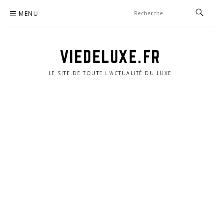
Aller
MENU
au
contenu
VIEDELUXE.FR
LE SITE DE TOUTE L'ACTUALITÉ DU LUXE