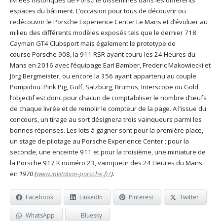
espaces du bâtiment. L’occasion pour tous de découvrir ou
redécouvrir le Porsche Experience Center Le Mans et d’évoluer au
milieu des différents modèles exposés tels que le dernier 718
Cayman GT4 Clubsport mais également le prototype de
course Porsche 908, la 911 RSR ayant couru les 24 Heures du
Mans en 2016 avec l’équipage Earl Bamber, Frederic Makowiecki et
Jörg Bergmeister, ou encore la 356 ayant appartenu au couple
Pompidou. Pink Pig, Gulf, Salzburg, Brumos, Interscope ou Gold,
l’objectif est donc pour chacun de comptabiliser le nombre d’œufs
de chaque livrée et de remplir le compteur de la page. A l’issue du
concours, un tirage au sort désignera trois vainqueurs parmi les
bonnes réponses. Les lots à gagner sont pour la première place,
un stage de pilotage au Porsche Experience Center ; pour la
seconde, une enceinte 911 et pour la troisième, une miniature de
la Porsche 917 K numéro 23, vainqueur des 24 Heures du Mans
en
1970 (
www.invitation-porsche.fr/
).
Facebook
LinkedIn
Pinterest
Twitter
WhatsApp
Bluesky