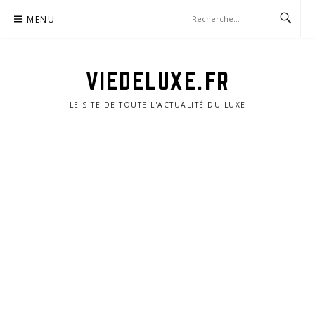
Aller
MENU
au
contenu
VIEDELUXE.FR
LE SITE DE TOUTE L'ACTUALITÉ DU LUXE