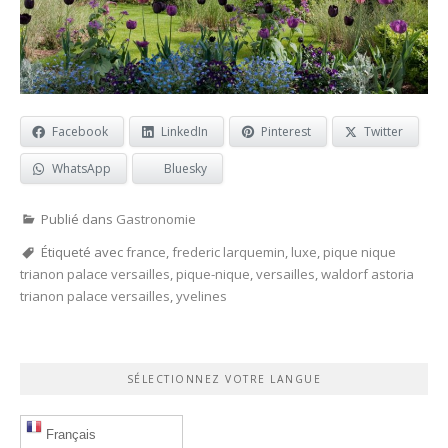
Facebook
LinkedIn
Pinterest
Twitter
WhatsApp
Bluesky
Publié dans
Gastronomie
Étiqueté avec
france
,
frederic larquemin
,
luxe
,
pique nique
trianon palace versailles
,
pique-nique
,
versailles
,
waldorf astoria
trianon palace versailles
,
yvelines
SÉLECTIONNEZ VOTRE LANGUE
Français