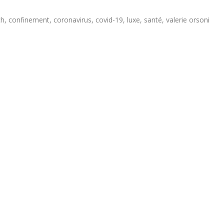
ch
,
confinement
,
coronavirus
,
covid-19
,
luxe
,
santé
,
valerie orsoni