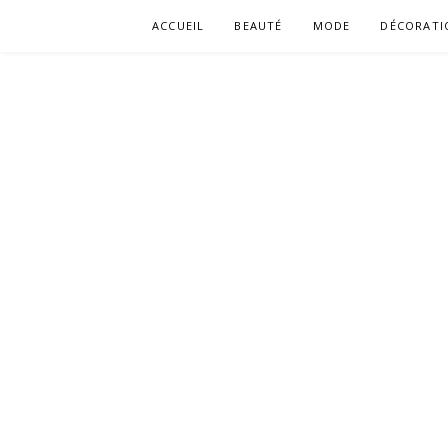
Aller
ACCUEIL
BEAUTÉ
MODE
DÉCORATI
au
contenu