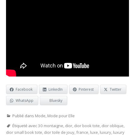
Facebook
LinkedIn
Pinterest
Twitter
WhatsApp
Bluesky
Publié dans
Mode
,
Mode pour Elle
Étiqueté avec
30 montaigne
,
dior
,
dior book tote
,
dior oblique
,
dior small book tote
,
dior toile de jouy
,
france
,
luxe
,
luxury
,
luxury