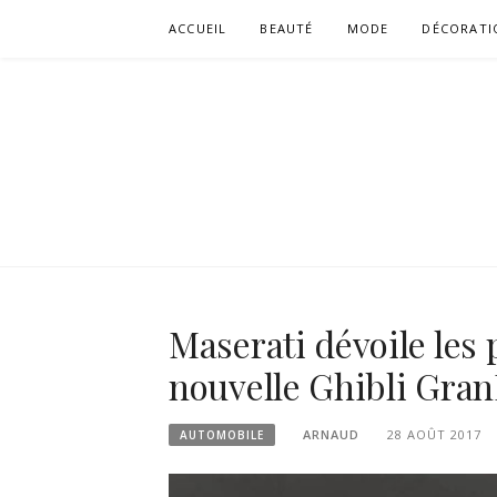
Aller
ACCUEIL
BEAUTÉ
MODE
DÉCORATI
au
contenu
Maserati dévoile les
nouvelle Ghibli Gra
ARNAUD
28 AOÛT 2017
AUTOMOBILE