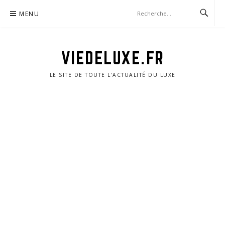
Aller
MENU
au
contenu
VIEDELUXE.FR
LE SITE DE TOUTE L'ACTUALITÉ DU LUXE