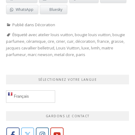
WhatsApp
Bluesky
Publié dans
Décoration
Étiqueté avec
atelier louis vuitton
,
bougie louis vuitton
,
bougie
parfumee
,
céramique
,
cire
,
cirier
,
cuir
,
décoration
,
france
,
grasse
,
jacques cavallier belletrud
,
Louis Vuitton
,
luxe
,
lvmh
,
maitre
parfumeur
,
marc newson
,
metal dore
,
paris
SÉLECTIONNEZ VOTRE LANGUE
Français
GARDONS LE CONTACT