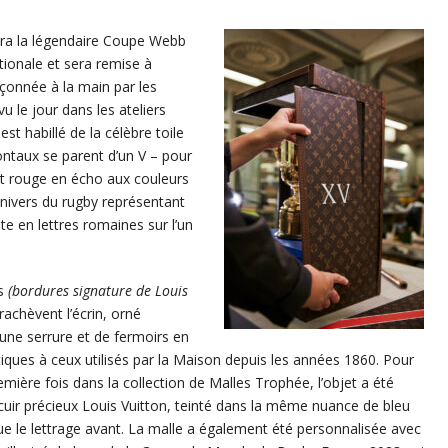
tera la légendaire Coupe Webb
ationale et sera remise à
açonnée à la main par les
u le jour dans les ateliers
st habillé de la célèbre toile
taux se parent d’un V – pour
 et rouge en écho aux couleurs
univers du rugby représentant
te en lettres romaines sur l’un
es
(bordures signature de Louis
achèvent l’écrin, orné
’une serrure et de fermoirs en
tiques à ceux utilisés par la Maison depuis les années 1860. Pour
emière fois dans la collection de Malles Trophée, l’objet a été
cuir précieux Louis Vuitton, teinté dans la même nuance de bleu
e le lettrage avant. La malle a également été personnalisée avec