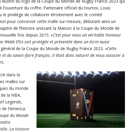
 illustré du logo de la Coupe du Monde de Rugby France 2023 qui
à l’ouverture du coffre. Partenaire officiel du tournoi, Louis
u le privilège de collaborer étroitement avec le comité
tion pour concevoir cette malle sur mesure, débutant ainsi un
apitre de l’histoire unissant la Maison à la Coupe du Monde de
nouvelle fois depuis 2015.
«C’est pour nous un véritable honneur
e Webb Ellis soit protégée et présentée dans un écrin aussi
eur général de la Coupe du Monde de Rugby France 2023. «
Cette
e et du savoir-faire français. Il était donc naturel de nous associer à
rs.
crit dans la
des malles sur
iques du monde
 de la NBA,
of Legends,
de l’America.
 Coupe du Monde
 notre
elle. La Victoire