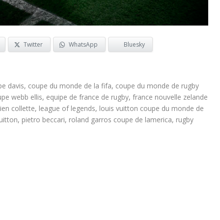
Twitter
WhatsApp
Bluesky
e davis
,
coupe du monde de la fifa
,
coupe du monde de rugby
pe webb ellis
,
equipe de france de rugby
,
france nouvelle zelande
lien collette
,
league of legends
,
louis vuitton coupe du monde de
uitton
,
pietro beccari
,
roland garros coupe de lamerica
,
rugby