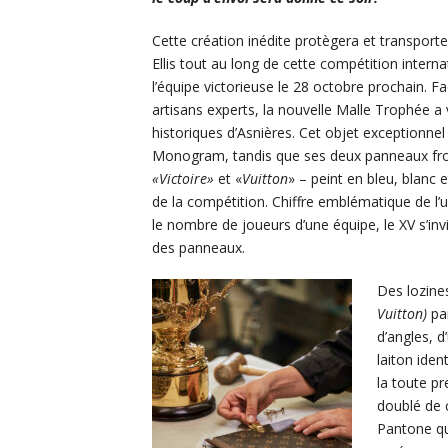
Cette création inédite protègera et transpor
Ellis tout au long de cette compétition intern
l’équipe victorieuse le 28 octobre prochain. F
artisans experts, la nouvelle Malle Trophée a v
historiques d’Asnières. Cet objet exceptionnel e
Monogram, tandis que ses deux panneaux fron
«Victoire»
et «
Vuitton
» – peint en bleu, blanc
de la compétition. Chiffre emblématique de l’
le nombre de joueurs d’une équipe, le XV s’invi
des panneaux.
Des lozin
Vuitton)
par
d’angles, d
laiton iden
la toute pr
doublé de 
Pantone qu