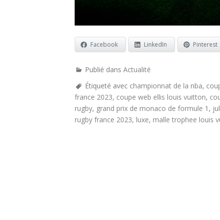
Facebook
LinkedIn
Pinterest
Publié dans
Actualité
Étiqueté avec
championnat de la nba
,
coup
france 2023
,
coupe web ellis louis vuitton
,
cou
rugby
,
grand prix de monaco de formule 1
,
ju
rugby france 2023
,
luxe
,
malle trophee louis v