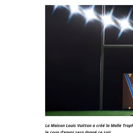
La Maison Louis Vuitton a créé la Malle Trop
le coup d’envoi sera donné ce soir.