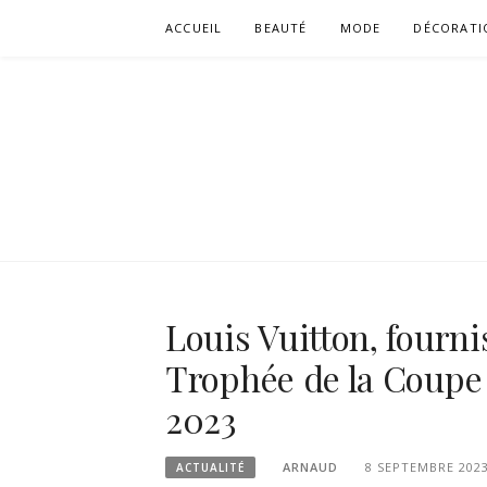
Aller
ACCUEIL
BEAUTÉ
MODE
DÉCORATI
au
contenu
Louis Vuitton, fournis
Trophée de la Coupe
2023
ARNAUD
8 SEPTEMBRE 202
ACTUALITÉ