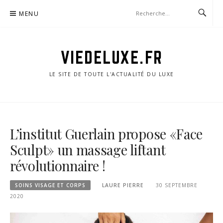
Aller
MENU
au
contenu
VIEDELUXE.FR
LE SITE DE TOUTE L'ACTUALITÉ DU LUXE
L’institut Guerlain propose «Face
Sculpt» un massage liftant
révolutionnaire !
SOINS VISAGE ET CORPS
LAURE PIERRE
30 SEPTEMBRE
2020