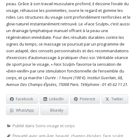
peau. Grâce à son travail musculaire profond, il dessine l’ovale du
visage, réhausse les pommettes, ouvre le regard et gomme les
rides. Les structures du visage sont profondément renforcées et le
glow naturel instantanément retrouvé. Le «Face Sculpt», c’est aussi
un drainage lymphatique manuel offrant à la peau une
régénération immédiate. Pour des résultats durables contre les
signes du temps, ce massage se poursuit par un programme de
soin adapté, des conseils personnalisés et des recommandations
d’exercices d’automassage à pratiquer chez-soi. Véritable séance
de sport pour le visage,
« Face Sculpt»
favorise la sensation de
«bien-vieillir
» par une stimulation fonctionnelle de l’ensemble du
corps, et ça marche !
Durée : 1 heure
(190 €).
Institut Guerlain, 68,
Avenue Des Champs-Élysées, 75008 Paris. Téléphone : 01 45 62 11 21.
Facebook
LinkedIn
Pinterest
Twitter
WhatsApp
Bluesky
Publié dans
Soins visage et corps
Étiqueté avec
anti-âge
,
beauté
,
champs élysées
,
face sculpt