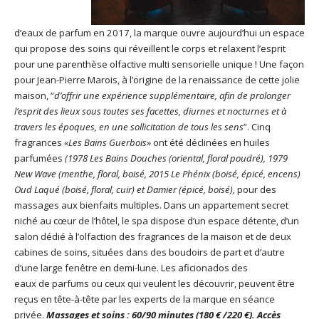
d’eaux de parfum en 2017, la marque ouvre aujourd’hui un espace
qui propose des soins qui réveillent le corps et relaxent l’esprit
pour une parenthèse olfactive multi sensorielle unique ! Une façon
pour Jean-Pierre Marois, à l’origine de la renaissance de cette jolie
maison, “
d’offrir une expérience supplémentaire, afin de prolonger
l’esprit des lieux sous toutes ses facettes, diurnes et nocturnes et à
travers les époques, en une sollicitation de tous les sens
”. Cinq
fragrances
«Les Bains Guerbois»
ont été déclinées en huiles
parfumées
(1978 Les Bains Douches (oriental, floral poudré), 1979
New Wave (menthe, floral, boisé, 2015 Le Phénix (boisé, épicé, encens)
Oud Laqué (boisé, floral, cuir) et Damier (épicé, boisé),
pour des
massages aux bienfaits multiples. Dans un appartement secret
niché au cœur de l’hôtel, le spa dispose d’un espace détente, d’un
salon dédié à l’olfaction des fragrances de la maison et de deux
cabines de soins, situées dans des boudoirs de part et d’autre
d’une large fenêtre en demi-lune. Les aficionados des
eaux de parfums ou ceux qui veulent les découvrir, peuvent être
reçus en tête-à-tête par les experts de la marque en séance
privée.
Massages et soins : 60/90 minutes (180 € /220 €). Accès