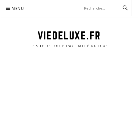
Aller
MENU
au
contenu
VIEDELUXE.FR
LE SITE DE TOUTE L'ACTUALITÉ DU LUXE