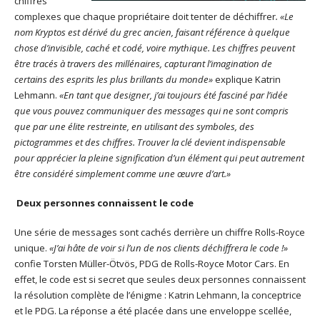
chiffres
complexes que chaque propriétaire doit tenter de déchiffrer
.
«Le
nom Kryptos est dérivé du grec ancien, faisant référence à quelque
chose d’invisible, caché et codé, voire mythique. Les chiffres peuvent
être tracés à travers des millénaires, capturant l’imagination de
certains des esprits les plus brillants du monde»
explique Katrin
Lehmann.
«
En tant que designer, j’ai toujours été fasciné par l’idée
que vous pouvez communiquer des messages qui ne sont compris
que par une élite restreinte, en utilisant des symboles, des
pictogrammes et des chiffres. Trouver la clé devient indispensable
pour apprécier la pleine signification d’un élément qui peut autrement
être considéré simplement comme une œuvre d’art.»
Deux personnes connaissent le code
Une série de messages sont cachés derrière un chiffre Rolls-Royce
unique.
«J’ai hâte de voir si l’un de nos clients déchiffrera le code !»
confie Torsten Müller-Ötvös, PDG de Rolls-Royce Motor Cars. En
effet, le code est si secret que seules deux personnes connaissent
la résolution complète de l’énigme : Katrin Lehmann, la conceptrice
et le PDG. La réponse a été placée dans une enveloppe scellée,