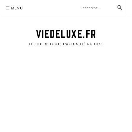
Aller
MENU
au
contenu
VIEDELUXE.FR
LE SITE DE TOUTE L'ACTUALITÉ DU LUXE