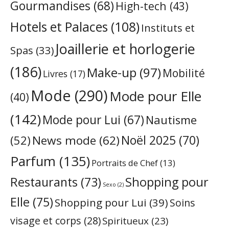
Gourmandises
(68)
High-tech
(43)
Hotels et Palaces
(108)
Instituts et
Joaillerie et horlogerie
Spas
(33)
(186)
Make-up
(97)
Mobilité
Livres
(17)
Mode
(290)
Mode pour Elle
(40)
(142)
Mode pour Lui
(67)
Nautisme
Noël 2025
(70)
News mode
(62)
(52)
Parfum
(135)
Portraits de Chef
(13)
Restaurants
(73)
Shopping pour
Sexo
(2)
Elle
(75)
Shopping pour Lui
(39)
Soins
visage et corps
(28)
Spiritueux
(23)