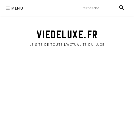
Aller
MENU
au
contenu
VIEDELUXE.FR
LE SITE DE TOUTE L'ACTUALITÉ DU LUXE