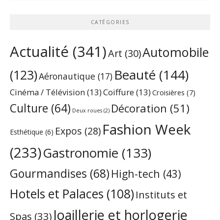
CATÉGORIES
Actualité
(341)
Automobile
Art
(30)
Beauté
(144)
(123)
Aéronautique
(17)
Cinéma / Télévision
(13)
Coiffure
(13)
Croisières
(7)
Culture
(64)
Décoration
(51)
Deux roues
(2)
Fashion Week
Expos
(28)
Esthétique
(6)
(233)
Gastronomie
(133)
Gourmandises
(68)
High-tech
(43)
Hotels et Palaces
(108)
Instituts et
Joaillerie et horlogerie
Spas
(33)