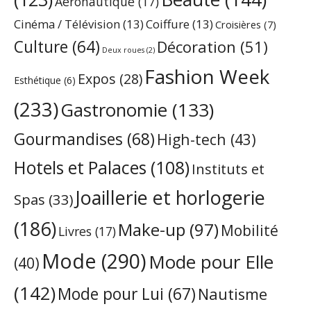
Aéronautique
(17)
Cinéma / Télévision
(13)
Coiffure
(13)
Croisières
(7)
Culture
(64)
Décoration
(51)
Deux roues
(2)
Fashion Week
Expos
(28)
Esthétique
(6)
(233)
Gastronomie
(133)
Gourmandises
(68)
High-tech
(43)
Hotels et Palaces
(108)
Instituts et
Joaillerie et horlogerie
Spas
(33)
(186)
Make-up
(97)
Mobilité
Livres
(17)
Mode
(290)
Mode pour Elle
(40)
(142)
Mode pour Lui
(67)
Nautisme