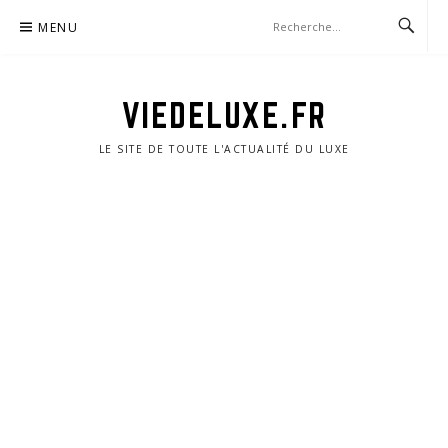
Aller
MENU
au
contenu
VIEDELUXE.FR
LE SITE DE TOUTE L'ACTUALITÉ DU LUXE