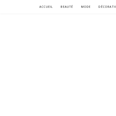
Aller
ACCUEIL
BEAUTÉ
MODE
DÉCORATI
au
contenu