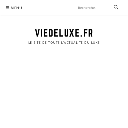
Aller
MENU
au
contenu
VIEDELUXE.FR
LE SITE DE TOUTE L'ACTUALITÉ DU LUXE