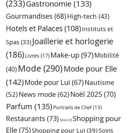
(233)
Gastronomie
(133)
Gourmandises
(68)
High-tech
(43)
Hotels et Palaces
(108)
Instituts et
Joaillerie et horlogerie
Spas
(33)
(186)
Make-up
(97)
Mobilité
Livres
(17)
Mode
(290)
Mode pour Elle
(40)
(142)
Mode pour Lui
(67)
Nautisme
Noël 2025
(70)
News mode
(62)
(52)
Parfum
(135)
Portraits de Chef
(13)
Restaurants
(73)
Shopping pour
Sexo
(2)
Elle
(75)
Shopping pour Lui
(39)
Soins