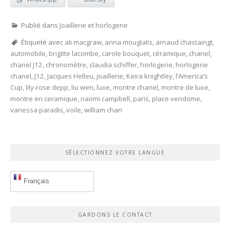
Publié dans
Joaillerie et horlogerie
Étiqueté avec
ali macgraw
,
anna mouglalis
,
arnaud chastaingt
,
automobile
,
brigitte lacombe
,
carole bouquet
,
céramique
,
chanel
,
chanel J12
,
chronomètre
,
claudia schiffer
,
horlogerie
,
horlogerie
chanel
,
J12
,
Jacques Helleu
,
joaillerie
,
Keira knightley
,
l’America’s
Cup
,
lily-rose depp
,
liu wen
,
luxe
,
montre chanel
,
montre de luxe
,
montre en ceramique
,
naomi campbell
,
paris
,
place vendome
,
vanessa paradis
,
voile
,
william chan
SÉLECTIONNEZ VOTRE LANGUE
Français
GARDONS LE CONTACT