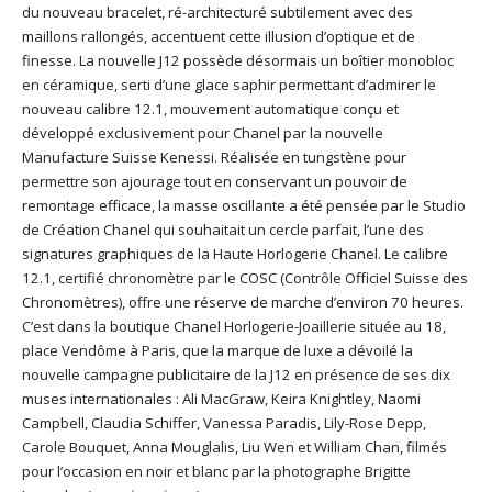
du nouveau bracelet, ré-architecturé subtilement avec des
maillons rallongés, accentuent cette illusion d’optique et de
finesse. La nouvelle J12 possède désormais un boîtier monobloc
en céramique, serti d’une glace saphir permettant d’admirer le
nouveau calibre 12.1, mouvement automatique conçu et
développé exclusivement pour Chanel par la nouvelle
Manufacture Suisse Kenessi. Réalisée en tungstène pour
permettre son ajourage tout en conservant un pouvoir de
remontage efficace, la masse oscillante a été pensée par le Studio
de Création Chanel qui souhaitait un cercle parfait, l’une des
signatures graphiques de la Haute Horlogerie Chanel. Le calibre
12.1, certifié chronomètre par le COSC (Contrôle Officiel Suisse des
Chronomètres), offre une réserve de marche d’environ 70 heures.
C’est dans la boutique Chanel Horlogerie-Joaillerie située au 18,
place Vendôme à Paris, que la marque de luxe a dévoilé la
nouvelle campagne publicitaire de la J12 en présence de ses dix
muses internationales : Ali MacGraw, Keira Knightley, Naomi
Campbell, Claudia Schiffer, Vanessa Paradis, Lily-Rose Depp,
Carole Bouquet, Anna Mouglalis, Liu Wen et William Chan, filmés
pour l’occasion en noir et blanc par la photographe Brigitte