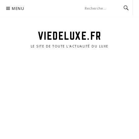
Aller
MENU
au
contenu
VIEDELUXE.FR
LE SITE DE TOUTE L'ACTUALITÉ DU LUXE