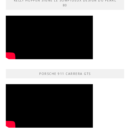
KELLY HOPPEN SIGNE LE SOMPTUEUX DESIGN DU PEARL
80
PORSCHE 911 CARRERA GTS