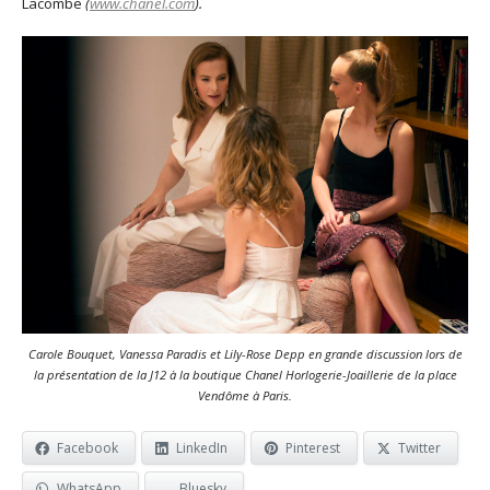
Lacombe
(
www.chanel.com
).
Carole Bouquet, Vanessa Paradis et Lily-Rose Depp en grande discussion lors de
la présentation de la J12 à la boutique Chanel Horlogerie-Joaillerie de la place
Vendôme à Paris.
Facebook
LinkedIn
Pinterest
Twitter
WhatsApp
Bluesky