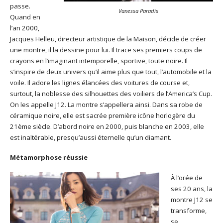
passe.
Vanessa Paradis
Quand en
l’an 2000,
Jacques Helleu, directeur artistique de la Maison, décide de créer
une montre, il la dessine pour lui. Il trace ses premiers coups de
crayons en l’imaginant intemporelle, sportive, toute noire. Il
s’inspire de deux univers qu’il aime plus que tout, l’automobile et la
voile. Il adore les lignes élancées des voitures de course et,
surtout, la noblesse des silhouettes des voiliers de l’America’s Cup.
On les appelle J12. La montre s’appellera ainsi. Dans sa robe de
céramique noire, elle est sacrée première icône horlogère du
21ème siècle. D’abord noire en 2000, puis blanche en 2003, elle
est inaltérable, presqu’aussi éternelle qu’un diamant.
Métamorphose réussie
À l’orée de
ses 20 ans, la
montre J12 se
transforme,
se