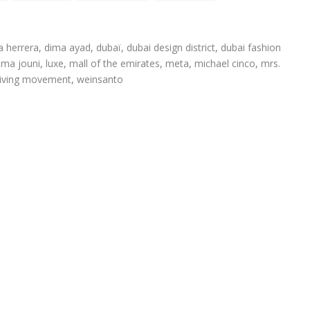
a herrera
,
dima ayad
,
dubaï
,
dubai design district
,
dubai fashion
ama jouni
,
luxe
,
mall of the emirates
,
meta
,
michael cinco
,
mrs.
giving movement
,
weinsanto