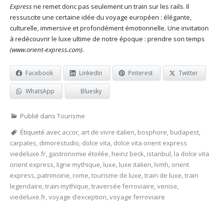
Express
ne remet donc pas seulement un train sur les rails. Il
ressuscite une certaine idée du voyage européen : élégante,
culturelle, immersive et profondément émotionnelle. Une invitation
à redécouvrir le luxe ultime de notre époque : prendre son temps
(www.orient-express.com).
Facebook
LinkedIn
Pinterest
Twitter
WhatsApp
Bluesky
Publié dans
Tourisme
Étiqueté avec
accor
,
art de vivre italien
,
bosphore
,
budapest
,
carpates
,
dimorestudio
,
dolce vita
,
dolce vita orient express
viedeluxe.fr
,
gastronomie étoilée
,
heinz beck
,
istanbul
,
la dolce vita
orient express
,
ligne mythique
,
luxe
,
luxe italien
,
lvmh
,
orient
express
,
patrimoine
,
rome
,
tourisme de luxe
,
train de luxe
,
train
legendaire
,
train mythique
,
traversée ferroviaire
,
venise
,
viedeluxe.fr
,
voyage d’exception
,
voyage ferroviaire