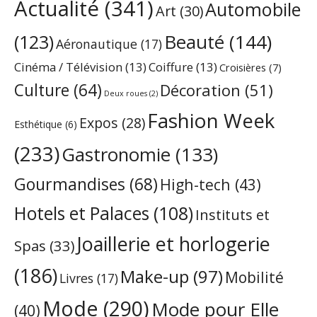
Actualité
(341)
Automobile
Art
(30)
Beauté
(144)
(123)
Aéronautique
(17)
Cinéma / Télévision
(13)
Coiffure
(13)
Croisières
(7)
Culture
(64)
Décoration
(51)
Deux roues
(2)
Fashion Week
Expos
(28)
Esthétique
(6)
(233)
Gastronomie
(133)
Gourmandises
(68)
High-tech
(43)
Hotels et Palaces
(108)
Instituts et
Joaillerie et horlogerie
Spas
(33)
(186)
Make-up
(97)
Mobilité
Livres
(17)
Mode
(290)
Mode pour Elle
(40)