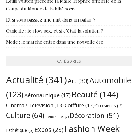
Louis Vuitton présente la Malle Trophée officielle de la
Coupe du Monde de la FIFA 2026
Et si vous passiez une nuit dans un palais ?
Canicule : le slow sex, et si c’était la solution ?
Mode : le marché entre dans une nouvelle ère
CATÉGORIES
Actualité
(341)
Automobile
Art
(30)
Beauté
(144)
(123)
Aéronautique
(17)
Cinéma / Télévision
(13)
Coiffure
(13)
Croisières
(7)
Culture
(64)
Décoration
(51)
Deux roues
(2)
Fashion Week
Expos
(28)
Esthétique
(6)