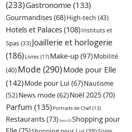
(233)
Gastronomie
(133)
Gourmandises
(68)
High-tech
(43)
Hotels et Palaces
(108)
Instituts et
Joaillerie et horlogerie
Spas
(33)
(186)
Make-up
(97)
Mobilité
Livres
(17)
Mode
(290)
Mode pour Elle
(40)
(142)
Mode pour Lui
(67)
Nautisme
Noël 2025
(70)
News mode
(62)
(52)
Parfum
(135)
Portraits de Chef
(13)
Restaurants
(73)
Shopping pour
Sexo
(2)
Elle
(75)
Shopping pour Lui
(39)
Soins