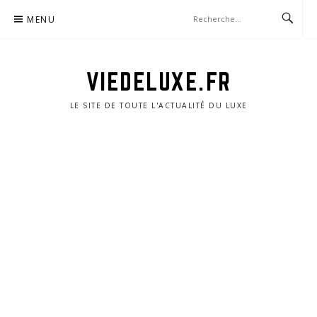
Aller
MENU
au
contenu
VIEDELUXE.FR
LE SITE DE TOUTE L'ACTUALITÉ DU LUXE