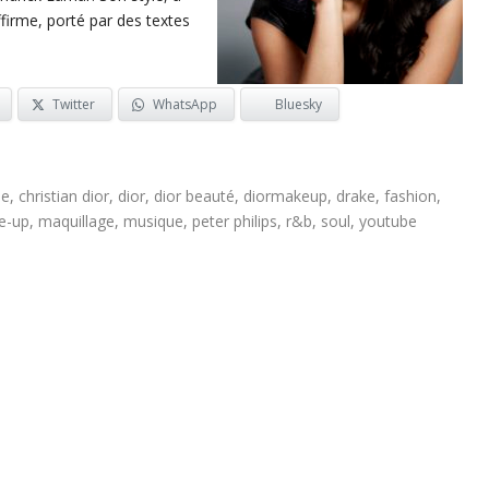
ffirme, porté par des textes
Twitter
WhatsApp
Bluesky
se
,
christian dior
,
dior
,
dior beauté
,
diormakeup
,
drake
,
fashion
,
e-up
,
maquillage
,
musique
,
peter philips
,
r&b
,
soul
,
youtube