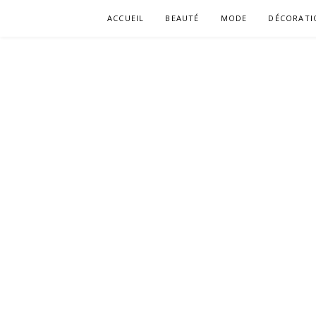
Aller
ACCUEIL
BEAUTÉ
MODE
DÉCORATI
au
contenu