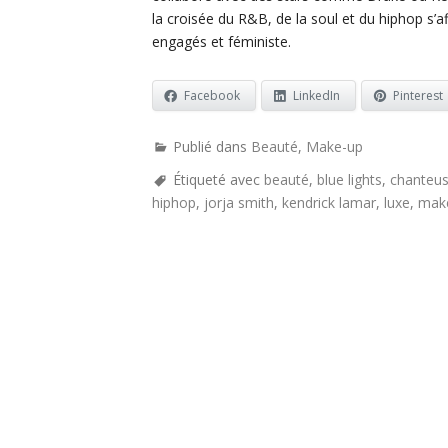
la croisée du R&B, de la soul et du hiphop s’a
engagés et féministe.
Facebook
LinkedIn
Pinterest
Publié dans
Beauté
,
Make-up
Étiqueté avec
beauté
,
blue lights
,
chanteu
hiphop
,
jorja smith
,
kendrick lamar
,
luxe
,
mak