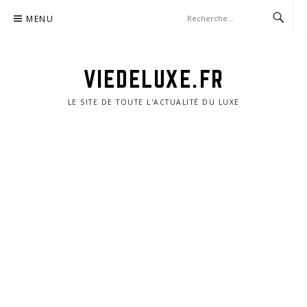
Aller
MENU
au
contenu
VIEDELUXE.FR
LE SITE DE TOUTE L'ACTUALITÉ DU LUXE