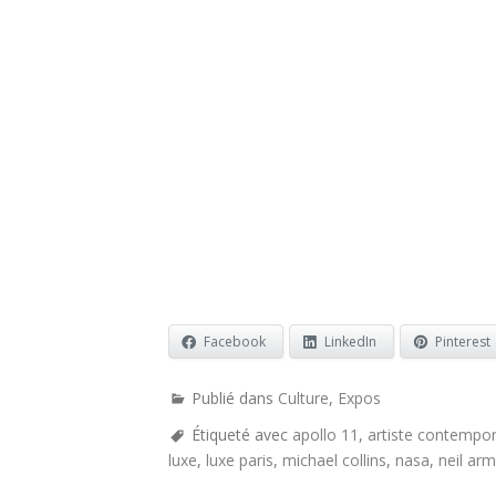
© NAS
Facebook
LinkedIn
Pinterest
Publié dans
Culture
,
Expos
Étiqueté avec
apollo 11
,
artiste contempor
luxe
,
luxe paris
,
michael collins
,
nasa
,
neil ar