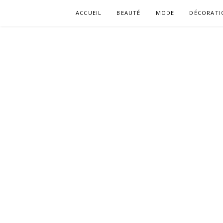
Aller
ACCUEIL
BEAUTÉ
MODE
DÉCORATI
au
contenu