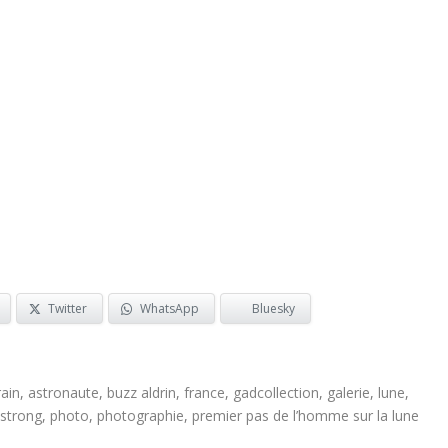
A / Galerie Gadcollection
Twitter
WhatsApp
Bluesky
ain
,
astronaute
,
buzz aldrin
,
france
,
gadcollection
,
galerie
,
lune
,
mstrong
,
photo
,
photographie
,
premier pas de l’homme sur la lune