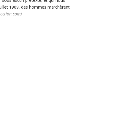
r sous aucun prétexte, et qui nous
0 juillet 1969, des hommes marchèrent
ection.com
).