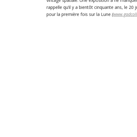
vintage spatiale. Une exposition à ne manque
rappelle qu’il y a bientôt cinquante ans, le 2
pour la première fois sur la Lune
(
www.gadcoll