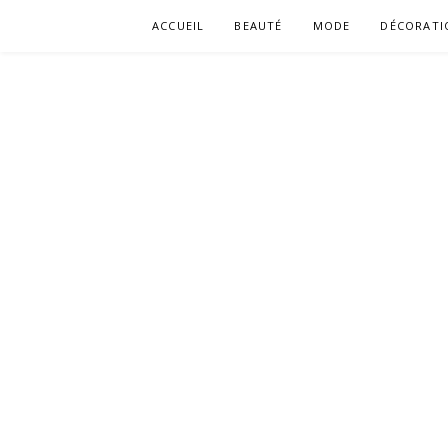
Aller
ACCUEIL
BEAUTÉ
MODE
DÉCORATI
au
contenu