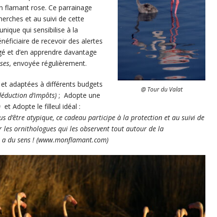
n flamant rose. Ce parrainage
erches et au suivi de cette
nique qui sensibilise à la
énéficiaire de recevoir des alertes
gé et d’en apprendre davantage
ses
, envoyée régulièrement.
et adaptées à différents budgets
@ Tour du Valat
déduction d’impôts)
; Adopte une
)
et Adopte le filleul idéal :
 d’être atypique, ce cadeau participe à la protection et au suivi de
r les ornithologues qui les observent tout autour de la
a du sens ! (
www.monflamant.com
)