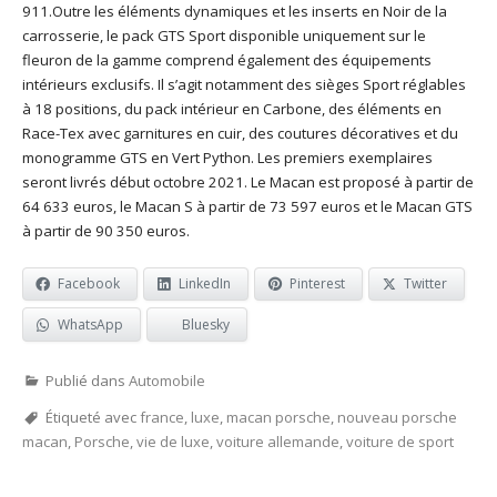
911.Outre les éléments dynamiques et les inserts en Noir de la
carrosserie, le pack GTS Sport disponible uniquement sur le
fleuron de la gamme comprend également des équipements
intérieurs exclusifs. Il s’agit notamment des sièges Sport réglables
à 18 positions, du pack intérieur en Carbone, des éléments en
Race-Tex avec garnitures en cuir, des coutures décoratives et du
monogramme GTS en Vert Python. Les premiers exemplaires
seront livrés début octobre 2021. Le Macan est proposé à partir de
64 633 euros, le Macan S à partir de 73 597 euros et le Macan GTS
à partir de 90 350 euros.
Facebook
LinkedIn
Pinterest
Twitter
WhatsApp
Bluesky
Publié dans
Automobile
Étiqueté avec
france
,
luxe
,
macan porsche
,
nouveau porsche
macan
,
Porsche
,
vie de luxe
,
voiture allemande
,
voiture de sport