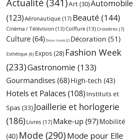
Actualité
(341)
Automobile
Art
(30)
Beauté
(144)
(123)
Aéronautique
(17)
Cinéma / Télévision
(13)
Coiffure
(13)
Croisières
(7)
Culture
(64)
Décoration
(51)
Deux roues
(2)
Fashion Week
Expos
(28)
Esthétique
(6)
(233)
Gastronomie
(133)
Gourmandises
(68)
High-tech
(43)
Hotels et Palaces
(108)
Instituts et
Joaillerie et horlogerie
Spas
(33)
(186)
Make-up
(97)
Mobilité
Livres
(17)
Mode
(290)
Mode pour Elle
(40)