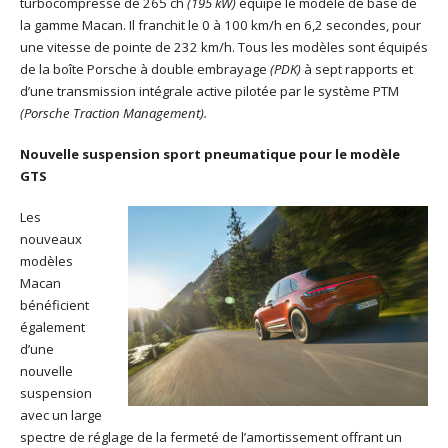
turbocompressé de 265 ch
(195 kW)
équipe le modèle de base de
la gamme Macan. Il franchit le 0 à 100 km/h en 6,2 secondes, pour
une vitesse de pointe de 232 km/h. Tous les modèles sont équipés
de la boîte Porsche à double embrayage
(PDK)
à sept rapports et
d’une transmission intégrale active pilotée par le système PTM
(Porsche Traction Management).
Nouvelle suspension sport pneumatique pour le modèle
GTS
Les
nouveaux
modèles
Macan
bénéficient
également
d’une
nouvelle
suspension
avec un large
spectre de réglage de la fermeté de l’amortissement offrant un