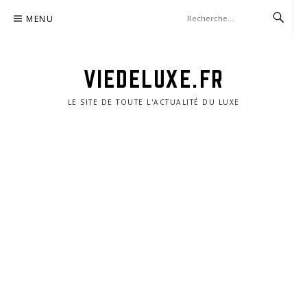
Aller
MENU
au
contenu
VIEDELUXE.FR
LE SITE DE TOUTE L'ACTUALITÉ DU LUXE