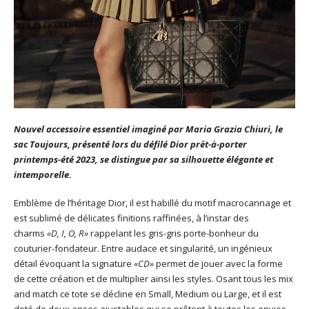
Nouvel accessoire essentiel imaginé par Maria Grazia Chiuri, le
sac Toujours, présenté lors du défilé Dior prêt-à-porter
printemps-été 2023, se distingue par sa silhouette élégante et
intemporelle.
Emblème de l’héritage Dior, il est habillé du motif macrocannage et
est sublimé de délicates finitions raffinées, à l’instar des
charms
«D, I, O, R»
rappelant les gris-gris porte-bonheur du
couturier-fondateur. Entre audace et singularité, un ingénieux
détail évoquant la signature
«CD»
permet de jouer avec la forme
de cette création et de multiplier ainsi les styles. Osant tous les mix
and match ce tote se décline en Small, Medium ou Large, et il est
doté de deux anses ajustables qui se prêtent à toutes les envies,