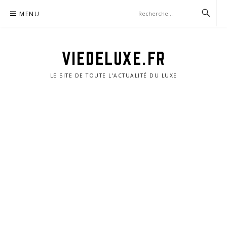
Aller
MENU
au
contenu
VIEDELUXE.FR
LE SITE DE TOUTE L'ACTUALITÉ DU LUXE