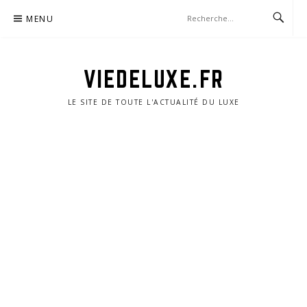
Aller
MENU
au
contenu
VIEDELUXE.FR
LE SITE DE TOUTE L'ACTUALITÉ DU LUXE