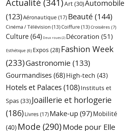
Actualité
(341)
Automobile
Art
(30)
Beauté
(144)
(123)
Aéronautique
(17)
Cinéma / Télévision
(13)
Coiffure
(13)
Croisières
(7)
Culture
(64)
Décoration
(51)
Deux roues
(2)
Fashion Week
Expos
(28)
Esthétique
(6)
(233)
Gastronomie
(133)
Gourmandises
(68)
High-tech
(43)
Hotels et Palaces
(108)
Instituts et
Joaillerie et horlogerie
Spas
(33)
(186)
Make-up
(97)
Mobilité
Livres
(17)
Mode
(290)
Mode pour Elle
(40)