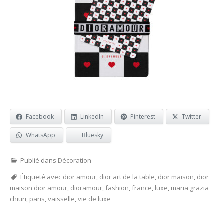
Facebook
LinkedIn
Pinterest
Twitter
WhatsApp
Bluesky
Publié dans
Décoration
Étiqueté avec
dior amour
,
dior art de la table
,
dior maison
,
dior
maison dior amour
,
dioramour
,
fashion
,
france
,
luxe
,
maria grazia
chiuri
,
paris
,
vaisselle
,
vie de luxe