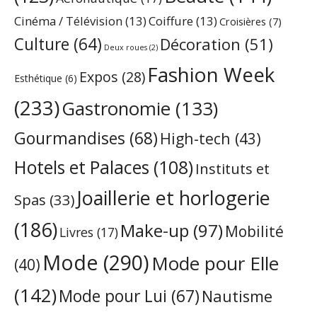
Cinéma / Télévision
(13)
Coiffure
(13)
Croisières
(7)
Culture
(64)
Décoration
(51)
Deux roues
(2)
Fashion Week
Expos
(28)
Esthétique
(6)
(233)
Gastronomie
(133)
Gourmandises
(68)
High-tech
(43)
Hotels et Palaces
(108)
Instituts et
Joaillerie et horlogerie
Spas
(33)
(186)
Make-up
(97)
Mobilité
Livres
(17)
Mode
(290)
Mode pour Elle
(40)
(142)
Mode pour Lui
(67)
Nautisme