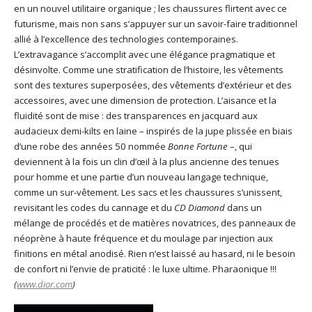
en un nouvel utilitaire organique ; les chaussures flirtent avec ce
futurisme, mais non sans s’appuyer sur un savoir-faire traditionnel
allié à l’excellence des technologies contemporaines.
L’extravagance s’accomplit avec une élégance pragmatique et
désinvolte. Comme une stratification de l’histoire, les vêtements
sont des textures superposées, des vêtements d’extérieur et des
accessoires, avec une dimension de protection. L’aisance et la
fluidité sont de mise : des transparences en jacquard aux
audacieux demi-kilts en laine – inspirés de la jupe plissée en biais
d’une robe des années 50 nommée
Bonne Fortune
–, qui
deviennent à la fois un clin d’œil à la plus ancienne des tenues
pour homme et une partie d’un nouveau langage technique,
comme un sur-vêtement. Les sacs et les chaussures s’unissent,
revisitant les codes du cannage et du
CD Diamond
dans un
mélange de procédés et de matières novatrices, des panneaux de
néoprène à haute fréquence et du moulage par injection aux
finitions en métal anodisé. Rien n’est laissé au hasard, ni le besoin
de confort ni l’envie de praticité : le luxe ultime. Pharaonique !!!
(
www.dior.com
)