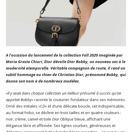
A l’occasion du lancement de la collection Fall 2020 imaginée par
Maria Grazia Chiuri, Dior dévoile
Dior Bobby, un nouveau sac à la
modernité atemporelle. Véritable compagnon de route, il rend un
subtil hommage au chien de Christian Dior, prénommé Bobby, qui
donna son nom à de nombreux modèles.
«ll y avait dans chaque collection un tailleur présumé à succès qu’on
appelait
Bobby»
raconte le couturier-fondateur dans ses mémoires.
Orné des initiales
«CD»
et d’une délicate boucle, cet indispensable,
au format hobo, se décline en trois tailles et en quatre couleurs :
noir, crème, camel et toile
Dior Oblique
bleue, affichant une
élégance libre et affirmée. Ses lignes courbes, généreuses et
délicates, s’associent à des bandoulières assorties – en cuir ou en