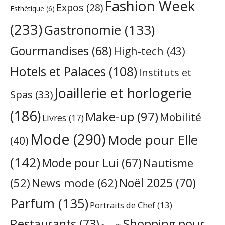
Fashion Week
Expos
(28)
Esthétique
(6)
(233)
Gastronomie
(133)
Gourmandises
(68)
High-tech
(43)
Hotels et Palaces
(108)
Instituts et
Joaillerie et horlogerie
Spas
(33)
(186)
Make-up
(97)
Mobilité
Livres
(17)
Mode
(290)
Mode pour Elle
(40)
(142)
Mode pour Lui
(67)
Nautisme
Noël 2025
(70)
News mode
(62)
(52)
Parfum
(135)
Portraits de Chef
(13)
Restaurants
(73)
Shopping pour