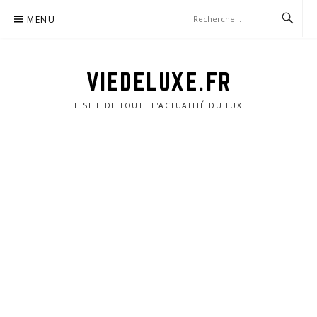
Aller
MENU
au
contenu
VIEDELUXE.FR
LE SITE DE TOUTE L'ACTUALITÉ DU LUXE