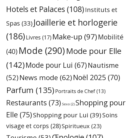
Hotels et Palaces
(108)
Instituts et
Joaillerie et horlogerie
Spas
(33)
(186)
Make-up
(97)
Mobilité
Livres
(17)
Mode
(290)
Mode pour Elle
(40)
(142)
Mode pour Lui
(67)
Nautisme
Noël 2025
(70)
News mode
(62)
(52)
Parfum
(135)
Portraits de Chef
(13)
Restaurants
(73)
Shopping pour
Sexo
(2)
Elle
(75)
Shopping pour Lui
(39)
Soins
visage et corps
(28)
Spiritueux
(23)
Œnologie
(107)
Tourisme
(53)