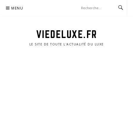
Aller
MENU
au
contenu
VIEDELUXE.FR
LE SITE DE TOUTE L'ACTUALITÉ DU LUXE