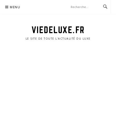
Aller
MENU
au
contenu
VIEDELUXE.FR
LE SITE DE TOUTE L'ACTUALITÉ DU LUXE