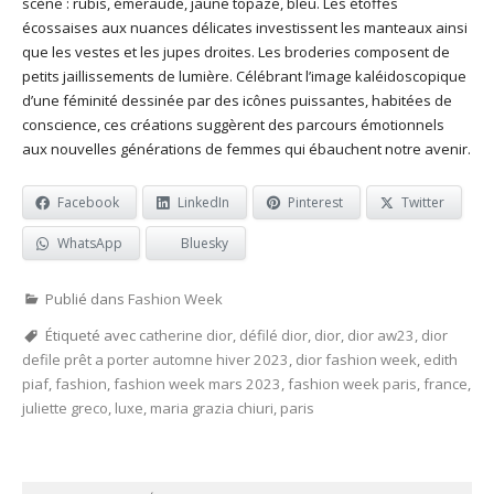
scène : rubis, émeraude, jaune topaze, bleu. Les étoffes
écossaises aux nuances délicates investissent les manteaux ainsi
que les vestes et les jupes droites. Les broderies composent de
petits jaillissements de lumière. Célébrant l’image kaléidoscopique
d’une féminité dessinée par des icônes puissantes, habitées de
conscience, ces créations suggèrent des parcours émotionnels
aux nouvelles générations de femmes qui ébauchent notre avenir.
Facebook
LinkedIn
Pinterest
Twitter
WhatsApp
Bluesky
Publié dans
Fashion Week
Étiqueté avec
catherine dior
,
défilé dior
,
dior
,
dior aw23
,
dior
defile prêt a porter automne hiver 2023
,
dior fashion week
,
edith
piaf
,
fashion
,
fashion week mars 2023
,
fashion week paris
,
france
,
juliette greco
,
luxe
,
maria grazia chiuri
,
paris