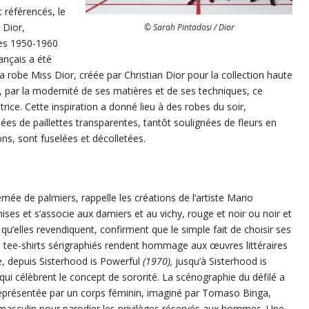
 référencés, le
 Dior,
© Sarah Pintadosi / Dior
es 1950-1960
ançais a été
 la robe Miss Dior, créée par Christian Dior pour la collection haute
, par la modernité de ses matières et de ses techniques, ce
rice. Cette inspiration a donné lieu à des robes du soir,
s de paillettes transparentes, tantôt soulignées de fleurs en
ons, sont fuselées et décolletées.
emée de palmiers, rappelle les créations de l’artiste Mario
mises et s’associe aux damiers et au vichy, rouge et noir ou noir et
 qu’elles revendiquent, confirment que le simple fait de choisir ses
 tee-shirts sérigraphiés rendent hommage aux œuvres littéraires
, depuis Sisterhood is Powerful
(1970),
jusqu’à Sisterhood is
qui célèbrent le concept de sororité. La scénographie du défilé a
 représentée par un corps féminin, imaginé par Tomaso Binga,
 masculin pour parodier les privilèges réservés aux hommes. Une