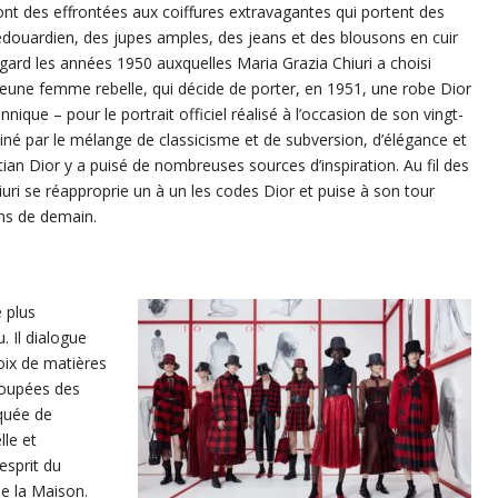
ont des effrontées aux coiffures extravagantes qui portent des
édouardien, des jupes amples, des jeans et des blousons en cuir
egard les années 1950 auxquelles Maria Grazia Chiuri a choisi
 Jeune femme rebelle, qui décide de porter, en 1951, une robe Dior
nnique – pour le portrait officiel réalisé à l’occasion de son vingt-
iné par le mélange de classicisme et de subversion, d’élégance et
stian Dior y a puisé de nombreuses sources d’inspiration. Au fil des
iuri se réapproprie un à un les codes Dior et puise à son tour
ons de demain.
e plus
. Il dialogue
oix de matières
coupées des
rquée de
lle et
esprit du
e la Maison.