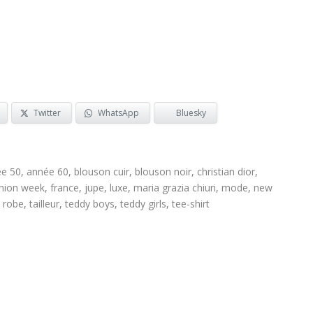
Twitter
WhatsApp
Bluesky
e 50
,
année 60
,
blouson cuir
,
blouson noir
,
christian dior
,
hion week
,
france
,
jupe
,
luxe
,
maria grazia chiuri
,
mode
,
new
,
robe
,
tailleur
,
teddy boys
,
teddy girls
,
tee-shirt