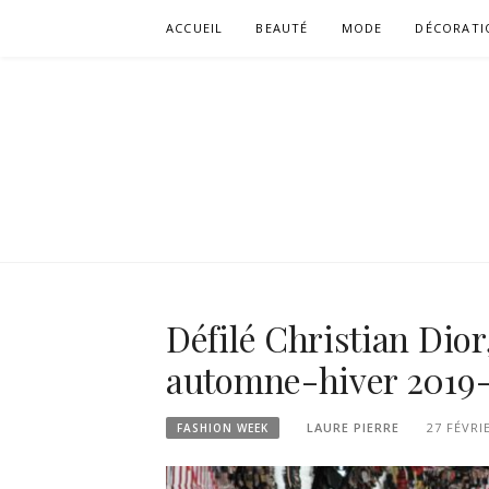
Aller
ACCUEIL
BEAUTÉ
MODE
DÉCORATI
au
contenu
Défilé Christian Dior
automne-hiver 2019
LAURE PIERRE
27 FÉVRI
FASHION WEEK