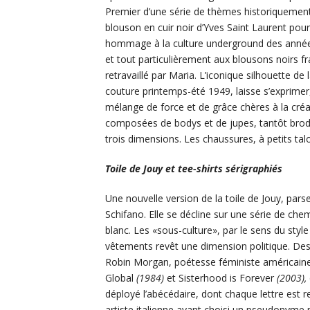
Premier d’une série de thèmes historiquement
blouson en cuir noir d’Yves Saint Laurent pour
hommage à la culture underground des anné
et tout particulièrement aux blousons noirs fr
retravaillé par Maria. L’iconique silhouette de
couture printemps-été 1949, laisse s’exprimer
mélange de force et de grâce chères à la créat
composées de bodys et de jupes, tantôt brodée
trois dimensions. Les chaussures, à petits tal
Toile de Jouy et tee-shirts sérigraphiés
Une nouvelle version de la toile de Jouy, pars
Schifano. Elle se décline sur une série de che
blanc. Les «sous-culture», par le sens du style
vêtements revêt une dimension politique. Des
Robin Morgan, poétesse féministe américaine
Global
(1984)
et Sisterhood is Forever
(2003),
déployé l’abécédaire, dont chaque lettre est
artiste italienne ayant choisi un pseudonyme