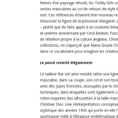
Reines d’un paysage désolé, les Teddy Girls s
vestes masculines au col de velours de style 
noir. Ces références éclairent d’un nouveau r
d’associer la figure de la princesse Margaret.
– plutôt que de faire appel à un couturier brita
et-unième anniversaire par Cecil Beaton. Fasc
de rébellion propre à la culture anglaise, Chri
collections, on s’aperçoit que Maria Grazia Ch
dans ce vocabulaire pour imaginer les créati
Le passé revisité élégamment
Le tailleur Bar est ainsi revisité selon une lign
masculine, dans sa coupe, son col et son tissu
avec des jupes froncées, assouplies par le ch
techniques, dans lesquelles sont également 
robes inspirées des silhouettes à la taille ma
Christian Dior. Une réinterprétation conceptue
stylistique des années 1950 qui porte en elle l’
sportswear mêlé à l’élégance emblématique d