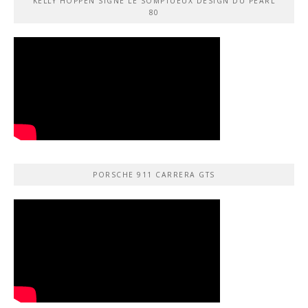
KELLY HOPPEN SIGNE LE SOMPTUEUX DESIGN DU PEARL
80
PORSCHE 911 CARRERA GTS