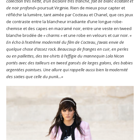
collection très nette, d’un bicolore très tranché, fait de blanc éclatant et
de noir profond»
poursuit Virginie
.
Rien de mieux pour capter et
réfléchir la lumière, tant aimée par Cocteau et Chanel, que ces jeux
de contraste entre la blancheur irradiante d’une longue robe-
chemise et des capes en macramé noir, entre une veste en tweed
blanche brodée de
« charms »
et une robe en velours et cuir noir.
«
En écho à l’extrême modernité du film de Cocteau, j’avais envie de
quelque chose d’assez rock. Beaucoup de franges en cuir, en perles
ou en paillettes, des tee-shirts à l’effigie du mannequin Lola Nicon
portés avec des tailleurs en tweed gansés de larges galons, des babies
argentées pointues. Une allure qui rappelle aussi bien la modernité
des sixties que celle du punk…»