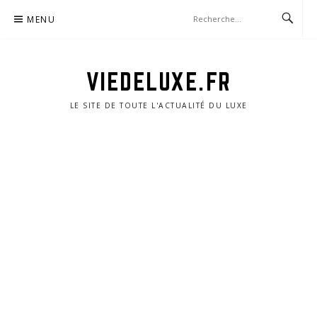
Aller
MENU
au
contenu
VIEDELUXE.FR
LE SITE DE TOUTE L'ACTUALITÉ DU LUXE