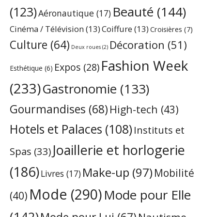
Beauté
(144)
(123)
Aéronautique
(17)
Cinéma / Télévision
(13)
Coiffure
(13)
Croisières
(7)
Culture
(64)
Décoration
(51)
Deux roues
(2)
Fashion Week
Expos
(28)
Esthétique
(6)
(233)
Gastronomie
(133)
Gourmandises
(68)
High-tech
(43)
Hotels et Palaces
(108)
Instituts et
Joaillerie et horlogerie
Spas
(33)
(186)
Make-up
(97)
Mobilité
Livres
(17)
Mode
(290)
Mode pour Elle
(40)
(142)