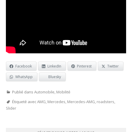
Facebook
LinkedIn
Pinterest
Twitter
WhatsApp
Bluesky
Publié dans
Automobile
,
Mobilité
Étiqueté avec
AMG
,
Mercedes
,
Mercedes-AMG
,
roadsters
,
Slider