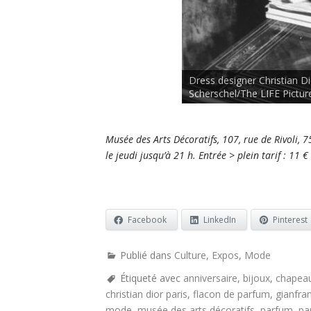
Dress designer Christian Di
Scherschel/The LIFE Pictur
Musée des Arts Décoratifs, 107, rue de Rivoli,
le jeudi jusqu’à 21 h.
E
ntrée > plein tarif : 11 € 
Facebook
LinkedIn
Pinterest
Publié dans
Culture
,
Expos
,
Mode
Étiqueté avec
anniversaire
,
bijoux
,
chapea
christian dior paris
,
flacon de parfum
,
gianfra
mode
,
musée des arts décoratifs
,
parfum
,
pa