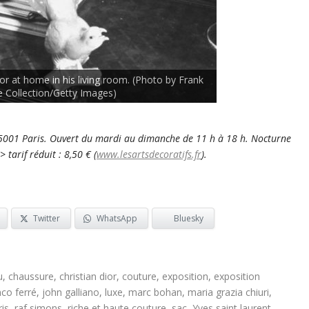
or at home in his living room. (Photo by Frank
e Collection/Getty Images)
 75001 Paris. Ouvert du mardi au dimanche de 11 h à 18 h. Nocturne
> tarif réduit : 8,50 € (
www.lesartsdecoratifs.fr
).
Twitter
WhatsApp
Bluesky
u
,
chaussure
,
christian dior
,
couture
,
exposition
,
exposition
nco ferré
,
john galliano
,
luxe
,
marc bohan
,
maria grazia chiuri
,
ris
,
raf simons
,
riche et haute couture
,
sac
,
Yves saint laurent