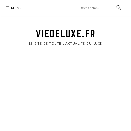
Aller
MENU
au
contenu
VIEDELUXE.FR
LE SITE DE TOUTE L'ACTUALITÉ DU LUXE