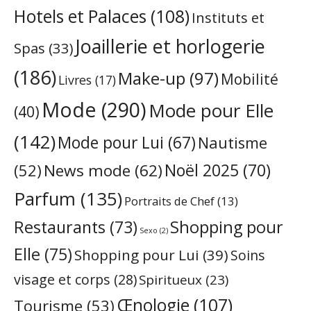
Hotels et Palaces
(108)
Instituts et
Joaillerie et horlogerie
Spas
(33)
(186)
Make-up
(97)
Mobilité
Livres
(17)
Mode
(290)
Mode pour Elle
(40)
(142)
Mode pour Lui
(67)
Nautisme
Noël 2025
(70)
News mode
(62)
(52)
Parfum
(135)
Portraits de Chef
(13)
Restaurants
(73)
Shopping pour
Sexo
(2)
Elle
(75)
Shopping pour Lui
(39)
Soins
visage et corps
(28)
Spiritueux
(23)
Œnologie
(107)
Tourisme
(53)