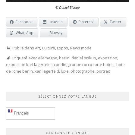
© Daniel Biskup
Facebook
LinkedIn
Pinterest
Twitter
WhatsApp
Bluesky
Publié dans
Art
,
Culture
,
Expos
,
News mode
Étiqueté avec
allemagne
,
berlin
,
daniel biskup
,
exposition
,
exposition karl lagerfeld in berlin
,
groupe rocco forte hotels
,
hotel
de rome berlin
,
karl lagerfeld
,
luxe
,
photographe
,
portrait
SÉLECTIONNEZ VOTRE LANGUE
Français
GARDONS LE CONTACT