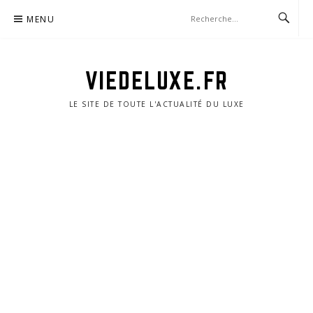
Aller
MENU
au
contenu
VIEDELUXE.FR
LE SITE DE TOUTE L'ACTUALITÉ DU LUXE