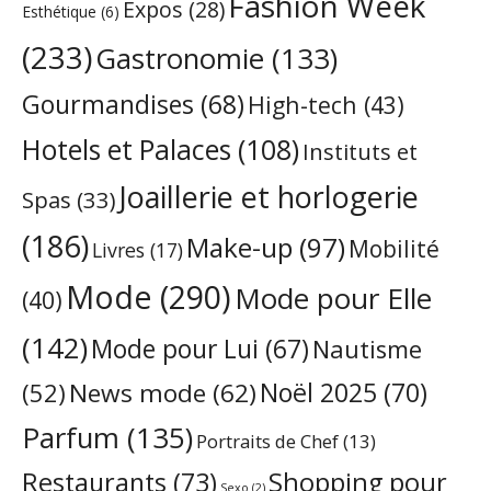
Fashion Week
Expos
(28)
Esthétique
(6)
(233)
Gastronomie
(133)
Gourmandises
(68)
High-tech
(43)
Hotels et Palaces
(108)
Instituts et
Joaillerie et horlogerie
Spas
(33)
(186)
Make-up
(97)
Mobilité
Livres
(17)
Mode
(290)
Mode pour Elle
(40)
(142)
Mode pour Lui
(67)
Nautisme
Noël 2025
(70)
News mode
(62)
(52)
Parfum
(135)
Portraits de Chef
(13)
Restaurants
(73)
Shopping pour
Sexo
(2)