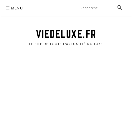
Aller
MENU
au
contenu
VIEDELUXE.FR
LE SITE DE TOUTE L'ACTUALITÉ DU LUXE