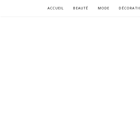
Aller
ACCUEIL
BEAUTÉ
MODE
DÉCORATI
au
contenu