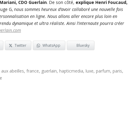
 Mariani, CDO Guerlain
​. De son côté,
explique Henri Foucaud,
uge G, n​
ous sommes heureux d’avoir collaboré une nouvelle fois
rsonnalisation en ligne. Nous allons aller encore plus loin en
rendu dynamique et ultra réaliste. Ainsi l’internaute pourra créer
erlain.com
Twitter
WhatsApp
Bluesky
 aux abeilles
,
france
,
guerlain
,
hapticmedia
,
luxe
,
parfum
,
paris
,
ie