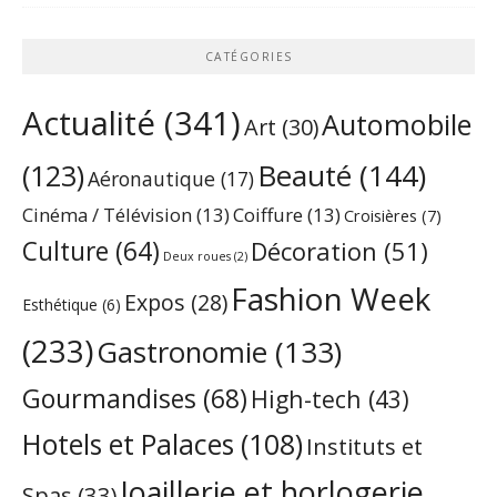
CATÉGORIES
Actualité
(341)
Automobile
Art
(30)
Beauté
(144)
(123)
Aéronautique
(17)
Cinéma / Télévision
(13)
Coiffure
(13)
Croisières
(7)
Culture
(64)
Décoration
(51)
Deux roues
(2)
Fashion Week
Expos
(28)
Esthétique
(6)
(233)
Gastronomie
(133)
Gourmandises
(68)
High-tech
(43)
Hotels et Palaces
(108)
Instituts et
Joaillerie et horlogerie
Spas
(33)