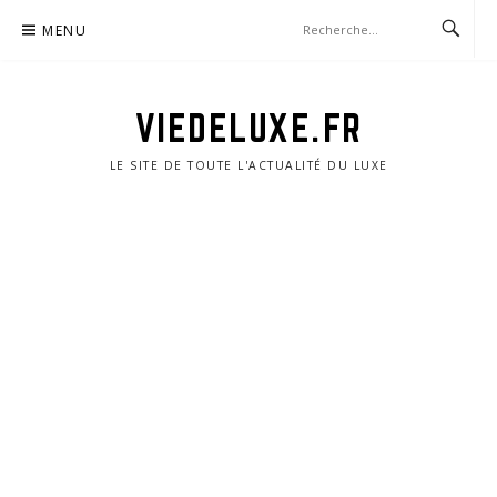
Aller
MENU
au
contenu
VIEDELUXE.FR
LE SITE DE TOUTE L'ACTUALITÉ DU LUXE