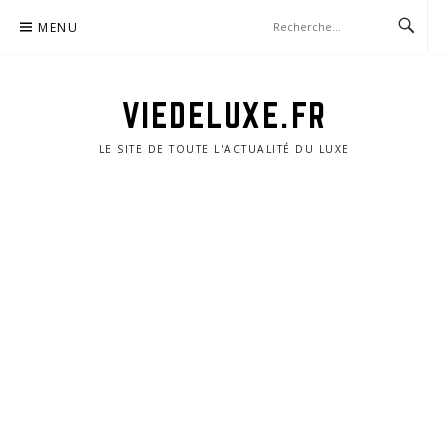
Aller
MENU
au
contenu
VIEDELUXE.FR
LE SITE DE TOUTE L'ACTUALITÉ DU LUXE