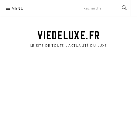
Aller
MENU
au
contenu
VIEDELUXE.FR
LE SITE DE TOUTE L'ACTUALITÉ DU LUXE