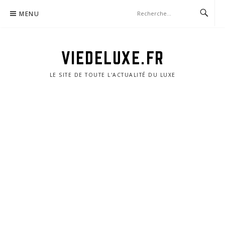
Aller
MENU
au
contenu
VIEDELUXE.FR
LE SITE DE TOUTE L'ACTUALITÉ DU LUXE