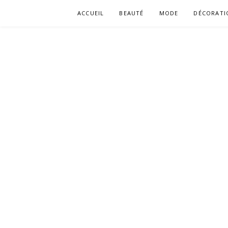
Aller
ACCUEIL
BEAUTÉ
MODE
DÉCORATI
au
contenu