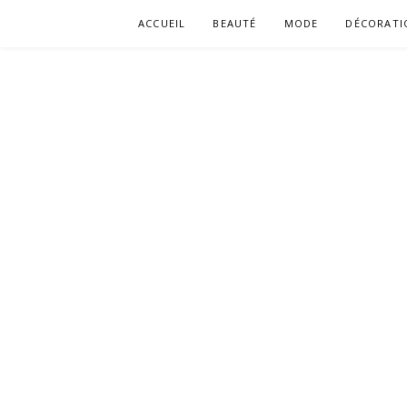
Aller
ACCUEIL
BEAUTÉ
MODE
DÉCORATI
au
contenu