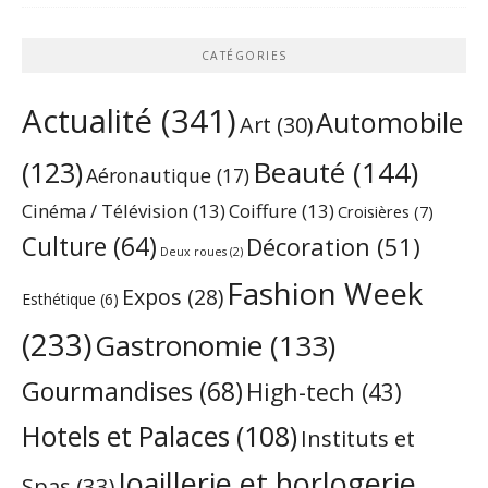
CATÉGORIES
Actualité
(341)
Automobile
Art
(30)
Beauté
(144)
(123)
Aéronautique
(17)
Cinéma / Télévision
(13)
Coiffure
(13)
Croisières
(7)
Culture
(64)
Décoration
(51)
Deux roues
(2)
Fashion Week
Expos
(28)
Esthétique
(6)
(233)
Gastronomie
(133)
Gourmandises
(68)
High-tech
(43)
Hotels et Palaces
(108)
Instituts et
Joaillerie et horlogerie
Spas
(33)