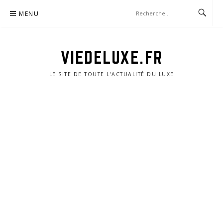
Aller
MENU
au
contenu
VIEDELUXE.FR
LE SITE DE TOUTE L'ACTUALITÉ DU LUXE