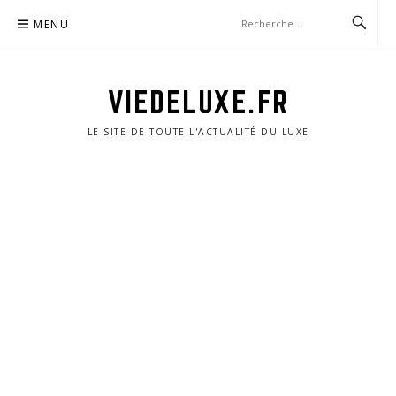
Aller
MENU
au
contenu
VIEDELUXE.FR
LE SITE DE TOUTE L'ACTUALITÉ DU LUXE