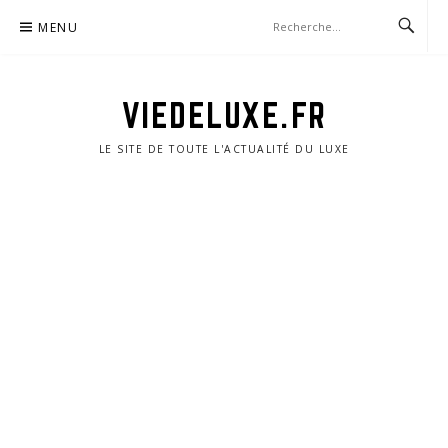
Aller
MENU
au
contenu
VIEDELUXE.FR
LE SITE DE TOUTE L'ACTUALITÉ DU LUXE