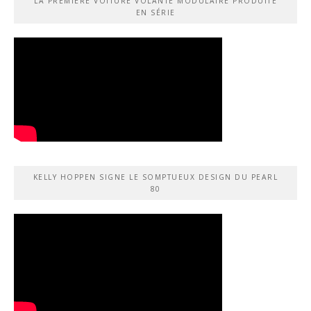
LA PREMIÈRE VOITURE VOLANTE MODULAIRE PRODUITE
EN SÉRIE
KELLY HOPPEN SIGNE LE SOMPTUEUX DESIGN DU PEARL
80