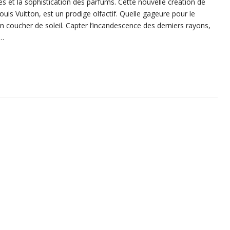
s et la sophistication des parfums. Cette nouvelle création de
Louis Vuitton, est un prodige olfactif. Quelle gageure pour le
’un coucher de soleil. Capter l’incandescence des derniers rayons,
r…