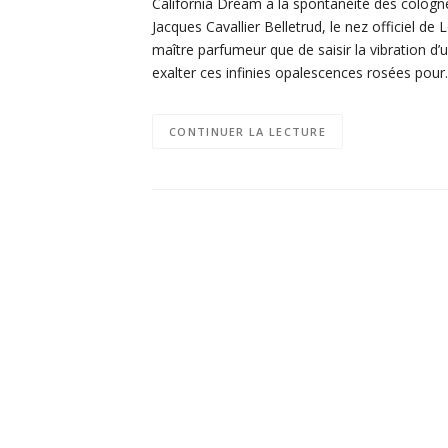
California Dream a la spontanéité des cologne
Jacques Cavallier Belletrud, le nez officiel de 
maître parfumeur que de saisir la vibration d
exalter ces infinies opalescences rosées pou
CONTINUER LA LECTURE